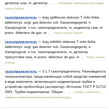
детектор газа, m; детектор… …
Penkiakalbis aiškinamasis metrologijos
terminų žodynas
газоопределитель
— dujų aptiktuvas statusas T sritis fizika
atitikmenys: angl. gas detector vok. Gasanzeigegerät, n;
Gasspürgerät, n rus. газоопределитель, m; индикатор газа, m
pranc. détecteur de gaz, m …
Fizikos terminų žodynas
газоопределитель
— dujų ieškiklis statusas T sritis fizika
atitikmenys: angl. gas detector vok. Gasanzeigegerät, n;
Gasspürgerät, n rus. газоопределитель, m; детектор
присутствия газа, m pranc. détecteur de gaz, m …
Fizikos terminų
žodynas
газоопределитель
— 3.1.7 газоопределитель: Разновидность
газоанализатора, представляющая собой средство измерений
в виде комплекта, включающего индикаторные трубки и
устройство пробоотбора (аспиратор). Источник: ГОСТ Р 51712
2001: Трубки индикаторные. Общие… …
Словарь-справочник
терминов нормативно-технической документации