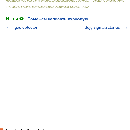
Apsaugos nuo naikinimo priemonių enciklopedinis žodynas. – Vilnius: Generolo Jono
Žemaičio Lietuvos karo akademija
.
Eugenijus Kisinas
.
2002
.
Игры ⚽
Поможем написать курсовую
gas detector
dujų signalizatorius