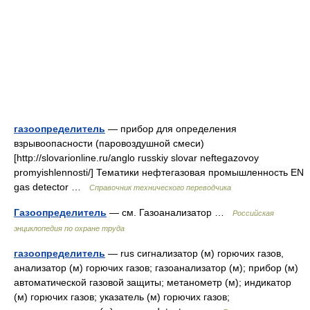
газоопределитель
— прибор для определения
взрывоопасности (паровоздушной смеси)
[http://slovarionline.ru/anglo russkiy slovar neftegazovoy
promyishlennosti/] Тематики нефтегазовая промышленность EN
gas detector …
Справочник технического переводчика
Газоопределитель
— см. Газоанализатор …
Российская
энциклопедия по охране труда
газоопределитель
— rus сигнализатор (м) горючих газов,
анализатор (м) горючих газов; газоанализатор (м); прибор (м)
автоматической газовой защиты; метанометр (м); индикатор
(м) горючих газов; указатель (м) горючих газов;