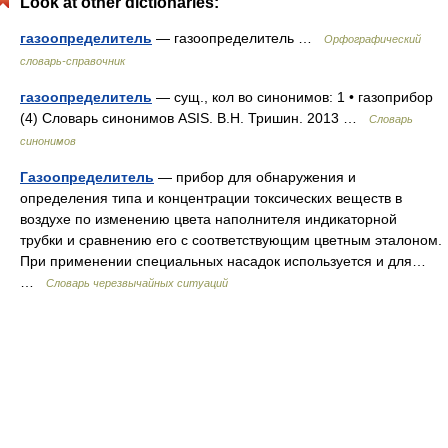
Look at other dictionaries:
газоопределитель
— газоопределитель …
Орфографический
словарь-справочник
газоопределитель
— сущ., кол во синонимов: 1 • газоприбор
(4) Словарь синонимов ASIS. В.Н. Тришин. 2013 …
Словарь
синонимов
Газоопределитель
— прибор для обнаружения и
определения типа и концентрации токсических веществ в
воздухе по изменению цвета наполнителя индикаторной
трубки и сравнению его с соответствующим цветным эталоном.
При применении специальных насадок используется и для…
…
Словарь черезвычайных ситуаций