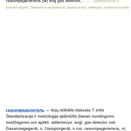
газоопределитель (м) eng gas detector,… …
Безопасность и
гигиена труда. Перевод на английский, французский, немецкий, испанский языки
газоопределитель
— dujų ieškiklis statusas T sritis
Standartizacija ir metrologija apibrėžtis Įtaisas nuodingoms
medžiagoms ore aptikti. atitikmenys: angl. gas detector vok.
Gasanzeigegerät, n; Gasspürgerät, n rus. газоопределитель, m;