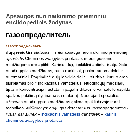
Apsaugos nuo naikinimo priemonių
enciklopedinis žodynas
газоопределитель
газоопределитель
dujų
ieškiklis
statusas
T
sritis
apsauga nuo naikinimo priemonių
apibrėžtis
Cheminės žvalgybos prietaisas nuodingosioms
medžiagoms ore aptikti. Kariniai dujų ieškikliai aptinka ir atpažįsta
nuodingąsias medžiagas; būna rankiniai, pusiau automatiniai ir
automatiniai. Pagrindinė dujų ieškiklio dalis – siurblys, kuriuo oras
siurbiamas pro ↑ indikacinius vamzdelius. Nuodingųjų medžiagų
tipas ir koncentracija nustatomi pagal indikacinio vamzdelio užpildo
spalvos pakitimą (lyginama su etalonu). Naudojant specialias
užmovas nuodingąsias medžiagas galima aptikti dirvoje ir ant
technikos.
atitikmenys
:
angl.
gas detector
rus.
газоопределитель
ryšiai
:
dar žiūrėk
–
indikacinis vamzdelis
dar žiūrėk
–
karinis
cheminės žvalgybos prietaisas